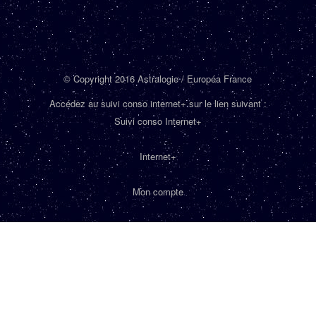
© Copyright 2016 Astralogie / Européa France
Accédez au suivi conso internet+ sur le lien suivant :
Suivi conso Internet+
Internet+
Mon compte